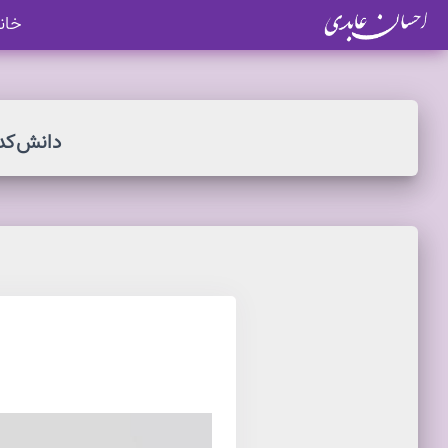
خان
دانش کد