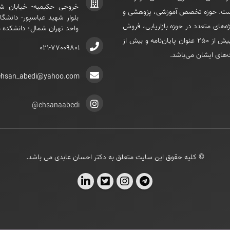
خروجی حکيميه- خيابان ش
ده است. حوزه تخصص آموزشی، پژوهشی و
بلوار شهيد عباسپور- دانشگاه
ژه‌های متعدد در حوزه بازاريابی، فروش
واحد تهران شمال؛ دانشکده 
و استراتژی، راهبری و مشاوره پروژه‌های متعدد تحقيقات بازار و هدايت بيش از 250 عنوان پايان‌نامه و بيش از
021-77009801
ehsan_abedi@yahoo.com
ehsanaabedi@
© کلیه حقوق این سایت متعلق به دکتر احسان عابدی می باشد.